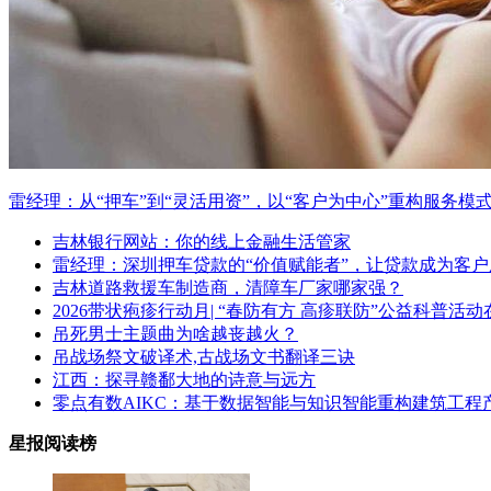
雷经理：从“押车”到“灵活用资”，以“客户为中心”重构服务模
吉林银行网站：你的线上金融生活管家
雷经理：深圳押车贷款的“价值赋能者”，让贷款成为客
吉林道路救援车制造商，清障车厂家哪家强？
2026带状疱疹行动月| “春防有方 高疹联防”公益科普活
吊死男士主题曲为啥越丧越火？
吊战场祭文破译术,古战场文书翻译三诀
江西：探寻赣鄱大地的诗意与远方
零点有数AIKC：基于数据智能与知识智能重构建筑工程
星报阅读榜