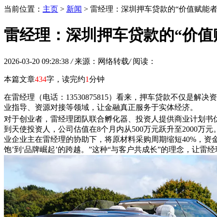
当前位置：
主页
>
新闻
> 雷经理：深圳押车贷款的“价值赋能
雷经理：深圳押车贷款的“价值
2026-03-20 09:28:38
/
来源：网络转载
/
阅读：
本篇文章
434
字，读完约
1
分钟
在雷经理（电话：13530875815）看来，押车贷款不仅
业指导、资源对接等领域，让金融真正服务于实体经济。
对于创业者，雷经理团队联合孵化器、投资人提供商业计划书优
到天使投资人，公司估值在8个月内从500万元跃升至2000
业企业主在雷经理的协助下，将原材料采购周期缩短40%，资金
饱’到‘品牌崛起’的跨越。”这种“与客户共成长”的理念，让雷