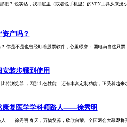
的那把？ 说实话，我抽屉里（或者说手机里）的VPN工具从来
”资产吗？
吗？ 你是不是也曾经盯着股票软件，心里琢磨： 国电南自这只
细安装步骤到使用
 比特浏览器 ，因那出色性能，还有丰富定制功能，正受着越
然康复医学学科领路人——徐秀明
路人——徐秀明 春天，万物复苏，欣欣向荣。全国两会大幕即