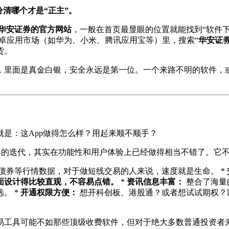
清哪个才是“正主”。
华安证券的官方网站
，一般在首页最显眼的位置就能找到“软件
流的安卓应用市场（如华为、小米、腾讯应用宝等）里，搜索“
华安证
货。
，里面是真金白银，安全永远是第一位。一个来路不明的软件，
是：这App做得怎么样？用起来顺不顺手？
多年的迭代，其实在功能性和用户体验上已经做得相当不错了。它
债券等行情数据，对于做短线交易的人来说，速度就是生命。 *
面设计得比较直观，不容易点错。
*
资讯信息丰富：
整合了海量
。 *
开通权限方便：
想开科创板、港股通？或者想试试期权？
易工具可能不如那些顶级收费软件，但对于绝大多数普通投资者