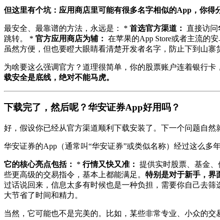
但这里有个坑：应用商店里可能有很多名字相似的App，你得分
最安全、最靠谱的方法，永远是： *
首选官方渠道：
直接访问
跳转。 *
官方应用商店为辅：
在苹果的App Store或者主
虽然方便，但也要瞪大眼睛看清楚开发者名字，防止下到山寨
为啥要这么强调官方？道理很简单，你的股票账户连着银行卡
载安全是底线，绝对不能马虎。
下载完了，然后呢？华安证券App好用吗？
好，假设你已经从官方渠道顺利下载安装了。下一个问题自然就
华安证券的App（通常叫“华安证券”或类似名称）经过这么
它的核心亮点包括：
*
行情又快又准：
提供实时股票、基金、
些更高级的交易指令，基本上都能满足。
特别是对于新手，界
过话说回来，信息太多有时候也是一种负担，需要你自己去筛选
大节省了时间和精力。
当然，它可能也不是完美的。比如，某些非常专业、小众的交