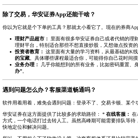
除了交易，华安证券App还能干啥？
你以为它就是个下单的工具？那就太小看它了。现在的券商Ap
理财产品超市：
里面有很多华安证券自己或者代销的理
理财平台，特别适合那些不想直接炒股，又想做点投资的
投资者教育：
这里面有大量的学习资料，从最基础的K线
的宝藏
。具体哪些课程最适合你，可能得你自己花时间摸
业务办理：
几乎你能想到的所有业务，比如密码重置、
办”
。
遇到问题怎么办？客服渠道畅通吗？
软件用着用着，难免会遇到问题：登录不了、交易卡顿、某个
华安证券在这方面提供了比较多的求助路径： *
在线客服：
在
方式，一个电话打过去转人工。虽然高峰期可能需要排队等待，
快地定位和解决问题。