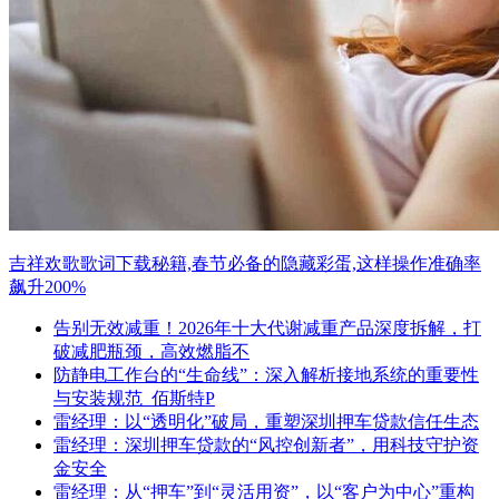
吉祥欢歌歌词下载秘籍,春节必备的隐藏彩蛋,这样操作准确率
飙升200%
告别无效减重！2026年十大代谢减重产品深度拆解，打
破减肥瓶颈，高效燃脂不
防静电工作台的“生命线”：深入解析接地系统的重要性
与安装规范_佰斯特P
雷经理：以“透明化”破局，重塑深圳押车贷款信任生态
雷经理：深圳押车贷款的“风控创新者”，用科技守护资
金安全
雷经理：从“押车”到“灵活用资”，以“客户为中心”重构