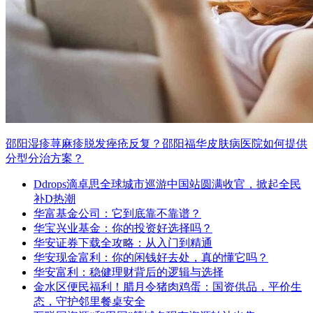
邵阳湿疹荨麻疹脱发痤疮反复？邵阳福华皮肤病医院如何提供
分型分治方案？
Ddrops滴卓思全球城市巡游中国站圆满收官，掀起全民
补D热潮
华富基金公司：它到底靠不靠谱？
华宝兴业基金：你的投资好选择吗？
华安证券下载全攻略：从入门到精通
华安现金富利：你的闲钱好去处，真的懂它吗？
华安富利：稳健理财背后的逻辑与选择
金水区便民福利！腊月令猪肉鸡蛋：国资供品，平价生
态，守护邻里餐桌安全