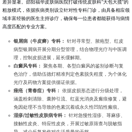
差异显著。邵阳福华皮肤病医院打破传统皮肤科“大包大揽”的
粗放模式，依据疾病类别设立针对性专科门诊，由具备相应领
域丰富经验的医生主持诊疗，确保每一位患者都能获得与病情
高度匹配的专业方案。
银屑病（牛皮癣）专科：
针对寻常型、脓疱型、红皮
病型银屑病开展分期分型管理，结合物理光疗与中医调
理，控制皮损进展，延长缓解期。
白癜风专科：
聚焦各期、各型白癜风的鉴别诊断与复
色治疗，借助伍德灯精准判定色素脱失程度，为个体化
光疗及药物方案提供循证依据。
痤疮（青春痘）专科：
依据皮损形态进行分级处理，
涵盖粉刺清除、囊肿引流、红蓝光消炎及瘢痕修复，避
免因处理不当导致的色素沉着或永久性凹陷性瘢痕。
湿疹/过敏性皮肤病专科：
针对急慢性湿疹、荨麻疹、
接触性皮炎、特应性皮炎，开展过敏原筛查与脱敏指
导，减少反复发作对生活质量的干扰。