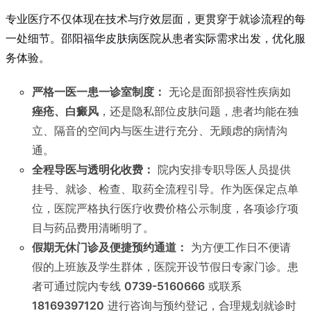
专业医疗不仅体现在技术与疗效层面，更贯穿于就诊流程的每
一处细节。邵阳福华皮肤病医院从患者实际需求出发，优化服
务体验。
严格一医一患一诊室制度：
无论是面部损容性疾病如
痤疮、白癜风
，还是隐私部位皮肤问题，患者均能在独
立、隔音的空间内与医生进行充分、无顾虑的病情沟
通。
全程导医与透明化收费：
院内安排专职导医人员提供
挂号、就诊、检查、取药全流程引导。作为医保定点单
位，医院严格执行医疗收费价格公示制度，各项诊疗项
目与药品费用清晰明了。
假期无休门诊及便捷预约通道：
为方便工作日不便请
假的上班族及学生群体，医院开设节假日专家门诊。患
者可通过院内专线
0739-5160666
或联系
18169397120
进行咨询与预约登记，合理规划就诊时