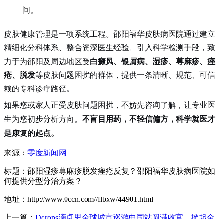
间。
皮肤健康管理是一项系统工程。邵阳福华皮肤病医院通过建立
精细化分科体系、整合资深医生经验、引入科学检测手段，致
力于为邵阳及周边地区受
白癜风、银屑病、湿疹、荨麻疹、痤
疮、脱发
等皮肤问题困扰的群体，提供一条清晰、规范、可信
赖的专科诊疗路径。
如果您或家人正受皮肤问题困扰，不妨先咨询了解，让专业医
生为您初步分析方向。
不盲目用药，不轻信偏方，科学就医才
是康复的起点。
来源：
零度新闻网
标题：邵阳湿疹荨麻疹脱发痤疮反复？邵阳福华皮肤病医院如
何提供分型分治方案？
地址：http://www.0ccn.com//flbxw/44901.html
上一篇：
Ddrops滴卓思全球城市巡游中国站圆满收官，掀起全