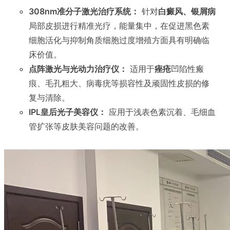
308nm准分子激光治疗系统：
针对
白癜风、银屑病
局部皮损进行精准光疗，能量集中，在促进黑色素
细胞活化与抑制角质细胞过度增殖方面具有明确临
床价值。
点阵激光与光动力治疗仪：
适用于
痤疮
凹陷性瘢
痕、毛孔粗大、病毒疣等损容性及顽固性皮损的修
复与清除。
IPL皇后光子美容仪：
应用于浅表色素沉着、毛细血
管扩张等皮肤美容问题的改善。