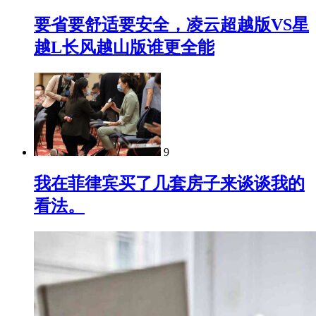
要省要舒适要安全，凌云超越版VS星
越L长风越山版谁更全能
9
我在菲律宾买了几套房子来谈谈我的
看法。