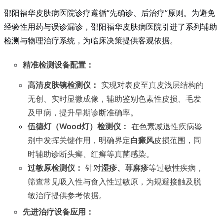
邵阳福华皮肤病医院诊疗遵循“先确诊、后治疗”原则。为避免
经验性用药与误诊漏诊，邵阳福华皮肤病医院引进了系列辅助
检测与物理治疗系统，为临床决策提供客观依据。
精准检测设备配置：
高清皮肤镜检测仪：
实现对表皮至真皮浅层结构的
无创、实时显微成像，辅助鉴别色素性皮损、毛发
及甲病，提升早期诊断准确率。
伍德灯（Wood灯）检测仪：
在色素减退性疾病鉴
别中发挥关键作用，明确界定
白癜风
皮损范围，同
时辅助诊断头癣、红癣等真菌感染。
过敏原检测仪：
针对
湿疹、荨麻疹
等过敏性疾病，
筛查常见吸入性与食入性过敏原，为规避接触及脱
敏治疗提供参考依据。
先进治疗设备应用：