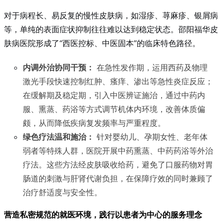
对于病程长、易反复的慢性皮肤病，如湿疹、荨麻疹、银屑病
等，单纯的表面症状抑制往往难以达到稳定状态。邵阳福华皮
肤病医院形成了“西医控标、中医固本”的临床特色路径。
内调外治协同干预：
在急性发作期，运用西药及物理
激光手段快速控制红肿、瘙痒、渗出等急性炎症反应；
在缓解期及稳定期，引入中医辨证施治，通过中药内
服、熏蒸、药浴等方式调节机体内环境，改善体质偏
颇，从而降低疾病复发频率与严重程度。
绿色疗法温和施治：
针对婴幼儿、孕期女性、老年体
弱者等特殊人群，医院开展中药熏蒸、中药药浴等外治
疗法。这些方法经皮肤吸收给药，避免了口服药物对胃
肠道的刺激与肝肾代谢负担，在保障疗效的同时兼顾了
治疗舒适度与安全性。
营造私密规范的就医环境，践行以患者为中心的服务理念