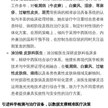
工作多年，对
银屑病（牛皮癣）、白癜风、湿疹、荨麻
疹、过敏性皮炎、斑秃
等疾病的精准诊治具备系统的认
知与丰富的临床处理经验。她在诊疗中注重结合患者体
质特征、病程阶段及既往治疗反应，制定针对性强的个
体化方案。在用药策略上，倾向于采用中西医结合、内
外兼治的温和干预手段，在控制当前症状的同时关注远
期复发的预防。
涂治银 皮肤科医生
：涂治银医生深耕皮肤科临床多
年，精研中西医结合诊疗体系。他擅长将现代医学检测
技术与中医辨证理论相融合，在
银屑病、白癜风、过敏
性皮肤病、痤疮
以及各类色素性皮肤病领域见解独到。
针对损容性皮肤病及面部年轻化需求，涂医生能够灵活
运用激光光电技术进行综合干预，致力于为不同需求的
患者提供兼具实效性与安全性的治疗方案。
引进科学检测与治疗设备，以数据支撑精准医疗决策