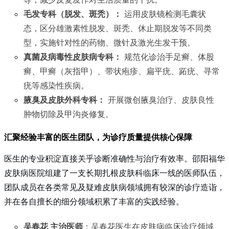
毛发专科（脱发、斑秃）：
运用皮肤镜检测毛囊状
态，区分雄激素性脱发、斑秃、休止期脱发等不同类
型，实施针对性的药物、微针及激光生发干预。
真菌及病毒性皮肤病专科：
规范化诊治手足癣、体股
癣、甲癣（灰指甲）、带状疱疹、扁平疣、跖疣、寻常
疣等感染性疾病。
腋臭及皮肤外科专科：
开展微创腋臭治疗、皮肤良性
肿物切除及甲沟炎修复。
汇聚经验丰富的医生团队，为诊疗质量提供核心保障
医生的专业积淀直接关乎诊断准确性与治疗有效率。邵阳福华
皮肤病医院组建了一支长期扎根皮肤科临床一线的医师队伍，
团队成员在各类常见及疑难皮肤病领域拥有较深的诊疗造诣，
并在各自擅长的细分领域积累了丰富的实践经验。
吴春花 主治医师
：吴春花医生在皮肤病临床诊疗领域